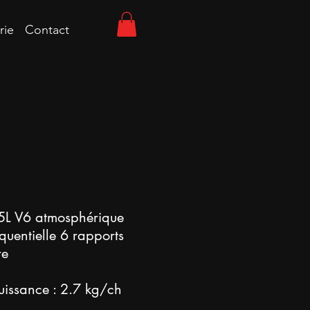
rie
Contact
5L
V6 atmosphérique
équentielle 6
rapports
re
uissance : 2.7 kg/ch