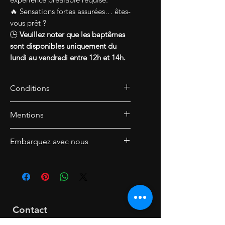
🔥 Sensations fortes assurées… êtes-
vous prêt ?
🕒
Veuillez noter que les baptêmes
sont disponibles uniquement du
lundi au vendredi entre 12h et 14h.
Conditions
Mentions
Un client peut demander
Embarquez avec nous
l'annulation et l'échange de sa
commande dans un délai de 15
jours à réception de sa
commande.
Retractation
Contact
L’acheteur dispose d’un droit de